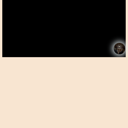
An toàn khi sử dụng lâu dà
i
Hiệu quả vượt bậc từ công nghệ tiên tiến
trong điều chế
Thanh tẩy thải độc da đầu hàng tuần
Dịch vụ Tẩy tế bào chết da đầu và gội dưỡng
thư giãn tại Anamore Spa & Soul mang đến
cho bạn trải nghiệm chăm sóc tóc và da đầu
toàn diện. Liệu trình này kết hợp giữa việc tẩy